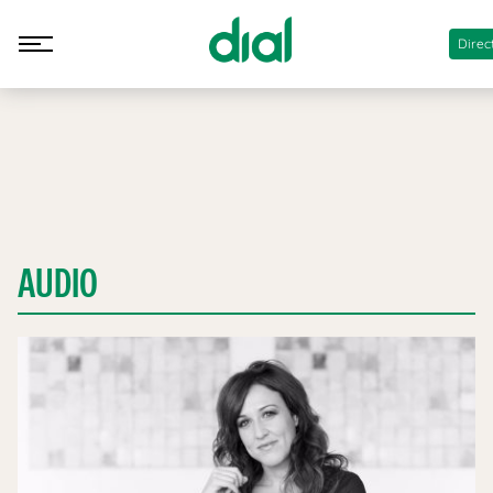
Direc
AUDIO