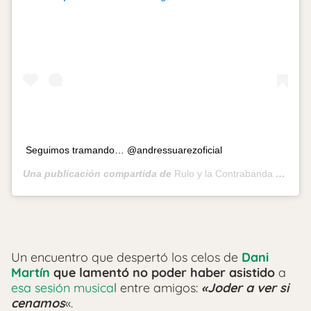
Seguimos tramando… @andressuarezoficial
Una publicación compartida de
Rulo y la Contrabanda
(@ruloylacontrabanda_oficial) el
Un encuentro que despertó los celos de
Dani
Martín
que lamentó no poder haber asistido
a
esa sesión musica
l entre amigos:
«Joder a ver si
cenamos
«.