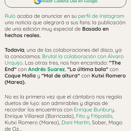
Añadir Cadena Dial en Google
Rulo
acaba de anunciar en su
perfil de Instagram
una noticia que alegrará a sus fans: la publicación
de una edición muy especial de
Basado en
hechos reales.
Todavía
, una de las colaboraciones del disco, ya
la conocíamos.
Brutal la colaboración con Álvaro
Urquijo
. Las otras tres, nos han encantado:
“The
End”
con
Andrés Suarez
,
“La última bala”
con
Coque Malla
y
“Mal de altura”
con
Kutxi Romero
(Marea).
No es la primera vez que el cántabro nos regala
duetos de lujo: son admirables y dignas de
recordar los encuentros con
Enrique Bunbury,
Enrique Villareal (Barricada),
Fito y Fitipaldis,
Kutxi Romero (Marea),
Dani Martín
, Sober, Mago
de Oz…