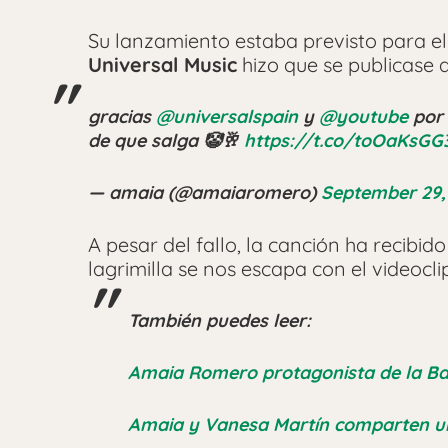
Su lanzamiento estaba previsto para el 
Universal Music
hizo que se publicase 
gracias
@universalspain
y
@youtube
por 
de que salga 🤡🥂
https://t.co/toOaKsGG
— amaia (@amaiaromero)
September 29,
A pesar del fallo, la canción ha recibi
lagrimilla se nos escapa con el videocli
También puedes leer:
Amaia Romero protagonista de la Ba
Amaia y Vanesa Martín comparten un