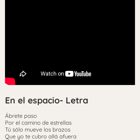
En el espacio- Letra
Ábrete paso
Por el camino de estrellas
Tú sólo mueve los brazos
Que yo te cubro allá afuera