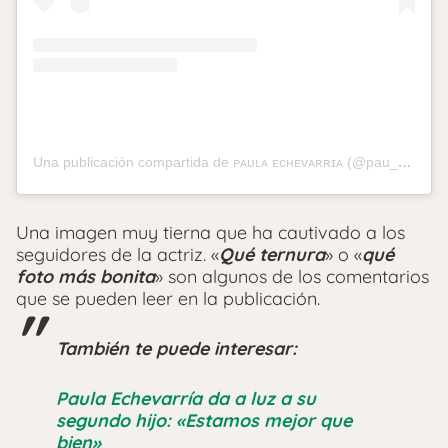
Una publicación compartida de ᴘᴀᴜʟᴀ ᴇᴄʜᴇᴠᴀʀʀɪᴀ (@pau_eche)
Una imagen muy tierna que ha cautivado a los
seguidores de la actriz. «
Qué ternura
» o «
qué
foto más bonita
» son algunos de los comentarios
que se pueden leer en la publicación.
También te puede interesar:
Paula Echevarría da a luz a su
segundo hijo: «Estamos mejor que
bien»