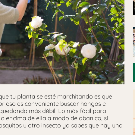
que tu planta se esté marchitando es que
por eso es conveniente buscar hongos e
 quedando más débil. Lo más fácil para
no encima de ella a modo de abanico, si
quitos u otro insecto ya sabes que hay una