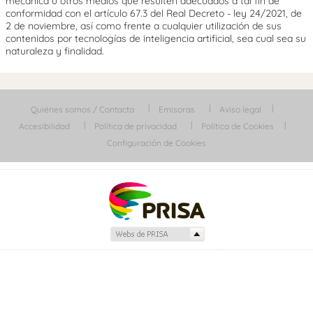
mecánica u otros medios que resulten adecuados a tal fin de
conformidad con el artículo 67.3 del Real Decreto - ley 24/2021, de
2 de noviembre, así como frente a cualquier utilización de sus
contenidos por tecnologías de inteligencia artificial, sea cual sea su
naturaleza y finalidad.
Quiénes somos / Contacta
Emisoras
Aviso legal
Accesibilidad
Política de privacidad
Política de Cookies
Configuración de Cookies