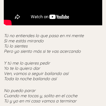
Tú no entiendes lo que pasa en mi mente
Si me estás mirando
Tú lo sientes
Pero yo siento más si te vas acercando
Y tú me lo quieres pedir
Yo te lo quiero dar
Ven, vamos a seguir bailando así
Toda la noche bailando así
No puedo parar
Cuando me tocas y, solito en el coche
Tú y yo en mi casa vamos a terminar