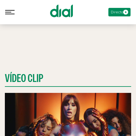
Directo
VÍDEO CLIP