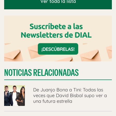
Ver toda la lista
NOTICIAS RELACIONADAS
De Juanjo Bona a Tini: Todas las
veces que David Bisbal supo ver a
una futura estrella