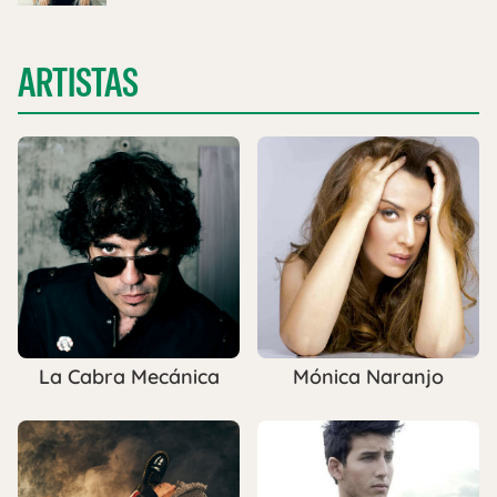
ARTISTAS
La Cabra Mecánica
Mónica Naranjo