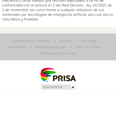
mecánica u otros medios que resulten adecuados a tal fin de
conformidad con el artículo 67.3 del Real Decreto - ley 24/2021, de
2 de noviembre, así como frente a cualquier utilización de sus
contenidos por tecnologías de inteligencia artificial, sea cual sea su
naturaleza y finalidad.
Quiénes somos / Contacta
Emisoras
Aviso legal
Accesibilidad
Política de privacidad
Política de Cookies
Configuración de Cookies