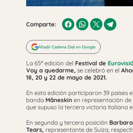
Comparte:
Añadir Cadena Dial en Google
La 65ª edición del
Festival de
Eurovisi
Voy a quedarme,
se celebró en el
Aho
18, 20 y 22 de mayo de 2021.
En esta edición participaron 39 países e
banda
Måneskin
en representación de I
que supuso la tercera victoria italiana e
En segunda y tercera posición
Barbara 
Tears,
representante de Suiza, respect