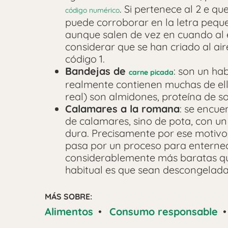
. Si pertenece al 2 e qu
código numérico
puede corroborar en la letra peque
aunque salen de vez en cuando al e
considerar que se han criado al air
código 1.
Bandejas de
: son un ha
carne picada
realmente contienen muchas de ell
real) son almidones, proteína de s
Calamares a la romana
: se encue
de calamares, sino de pota, con u
dura. Precisamente por ese motivo
pasa por un proceso para enternec
considerablemente más baratas que
habitual es que sean descongelada
MÁS SOBRE:
Alimentos
•
Consumo responsable
•