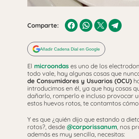
Comparte:
Añadir Cadena Dial en Google
El
microondas
es uno de los electrodo
todo vale, hay algunas cosas que nunc
de Consumidores y Usuarios (OCU)
ha
introducimos en él, ya que hay cosas 
dañarlo, romperlo e incluso provocar un
estos huevos rotos, te contamtos cómo
Y es que ¿quién dijo que estando a d
rotos?, desde
@corporissanum
, nos p
además es muy sencilla, necesitas: