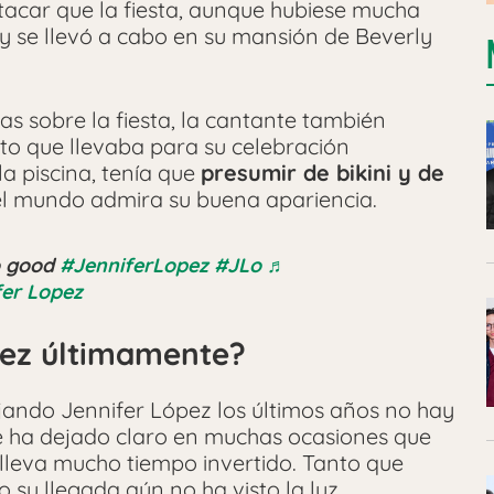
stacar que la fiesta, aunque hubiese mucha
 y se llevó a cabo en su mansión de Beverly
s sobre la fiesta, la cantante también
to que llevaba para su celebración
a piscina, tenía que
presumir de bikini y de
 el mundo admira su buena apariencia.
o good
#JenniferLopez
#JLo
♬
fer Lopez
pez últimamente?
jando Jennifer López los últimos años no hay
e ha dejado claro en muchas ocasiones que
 lleva mucho tiempo invertido. Tanto que
su llegada aún no ha visto la luz.