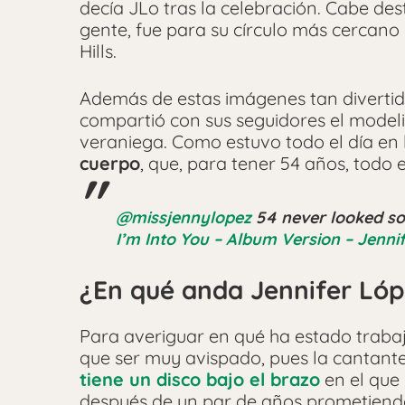
decía JLo tras la celebración. Cabe de
gente, fue para su círculo más cercano
Hills.
Además de estas imágenes tan divertida
compartió con sus seguidores el modeli
veraniega. Como estuvo todo el día en l
cuerpo
, que, para tener 54 años, todo
@missjennylopez
54 never looked s
I’m Into You – Album Version – Jenni
¿En qué anda Jennifer Ló
Para averiguar en qué ha estado traba
que ser muy avispado, pues la cantant
tiene un disco bajo el brazo
en el que
después de un par de años prometiendo 