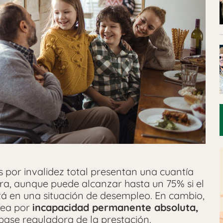
s por invalidez total presentan una cuantía
ra, aunque puede alcanzar hasta un 75% si el
stá en una situación de desempleo. En cambio,
 sea por
incapacidad permanente absoluta,
 base reguladora de la prestación.