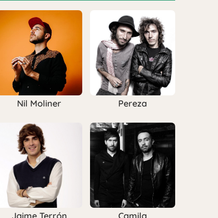
Nil Moliner
Pereza
Jaime Terrón
Camila