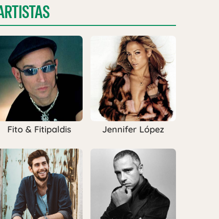
ARTISTAS
Fito & Fitipaldis
Jennifer López