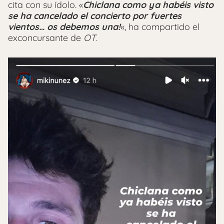
cita con su ídolo. «
Chiclana como ya habéis visto
se ha cancelado el concierto por fuertes
vientos… os debemos una!
«, ha compartido el
exconcursante de
OT
.