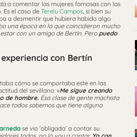
ida
a comentar las mujeres famosas con las
. Es el caso de
Terelu Campos
, si bien su
a a desmentir que hubiera habido algo
bo una época en la que coincidieron mucho
 estar con un amigo de Bertín. Pero
puedo
experiencia con Bertín
taba cómo se comportaba este en las
titud del sevillano: «
Me sigue creando
po de hombre.
Esa clase de gente machista
o hace todos sabemos que tiene alguna
arneda
se vio ‘obligada’ a contar su
aidores todos, no lo voy a contar.
Yo con