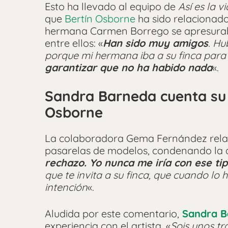
Esto ha llevado al equipo de
Así es la v
que
Bertín Osborne
ha sido relacionado
hermana Carmen Borrego se apresurab
entre ellos: «
Han sido muy amigos
. Hu
porque mi hermana iba a su finca para
garantizar que no ha habido nada
«.
Sandra Barneda cuenta su 
Osborne
La colaboradora Gema Fernández rela
pasarelas de modelos, condenando la ac
rechazo.
Yo nunca me iría con ese ti
que te invita a su finca, que cuando l
intención
«.
Aludida por este comentario,
Sandra B
experiencia con el artista. «
Sois unos tr