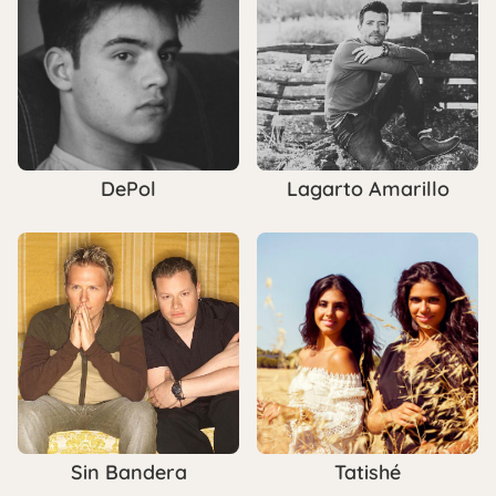
DePol
Lagarto Amarillo
Sin Bandera
Tatishé