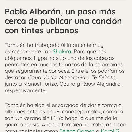
Pablo Alborán, un paso más
cerca de publicar una canción
con tintes urbanos
También ha trabajado últimamente muy
estrechamente con
Shakira
. Para que nos
ubiquemos, Hype ha sido una de las cabezas
pensantes en muchos temazos de la colombiana
que seguramente conoces. Entre ellos podríamos
destacar
Copa Vacía, Monotonía
o
Te Felicito
,
junto a Manuel Turizo, Ozuna y Rauw Alejandro,
respectivamente.
También ha sido el encargado de darle forma a
álbumes enteros de «El conocejo malo», como lo
son ‘Un verano sin ti’, ‘Yo hago lo que me da la
gana’ o ‘Oasis’. Auqnue también ha trabajado con
otros cantantes como
Selena Gomez
o
Karol G
…