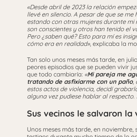
«Desde abril de 2023 la relación empezó
llevé en silencio. A pesar de que se me
estando con otras mujeres durante mi r
son conscientes y otros han tenido el v
Pero ¿saben qué? Esto para mí es insign
cómo era en realidad»
, explicaba la mo
Tan solo unos meses más tarde, en juli
peores episodios que se pueden vivir j
que todo cambiaría:
«
Mi pareja me aga
tratando de asfixiarme con un paño
,
estos actos de violencia, decidí graba
alguna vez pudiese hablar al respecto. E
Sus vecinos le salvaron la 
Unos meses más tarde, en noviembre, su
testigos durante mucho tiempo de lo oc