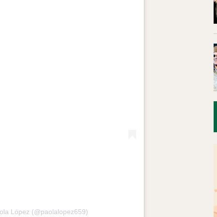
ola López (@paolalopez659)