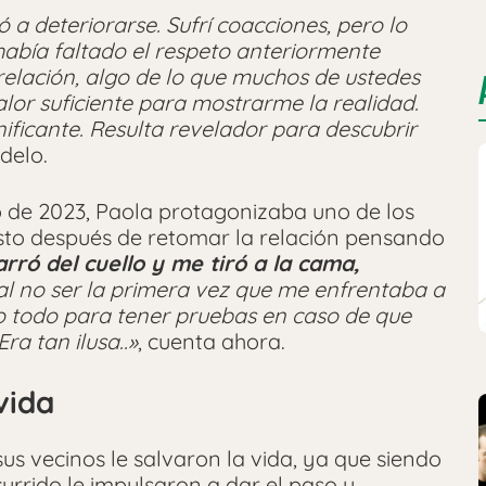
 a deteriorarse. Sufrí coacciones, pero lo
 había faltado el respeto anteriormente
elación, algo de lo que muchos de ustedes
alor suficiente para mostrarme la realidad.
ificante. Resulta revelador para descubrir
delo.
o de 2023, Paola protagonizaba uno de los
usto después de retomar la relación pensando
rró del cuello y me tiró a la cama,
 al no ser la primera vez que me enfrentaba a
rlo todo para tener pruebas en caso de que
ra tan ilusa..»
, cuenta ahora.
vida
s vecinos le salvaron la vida, ya que siendo
urrido le impulsaron a dar el paso y