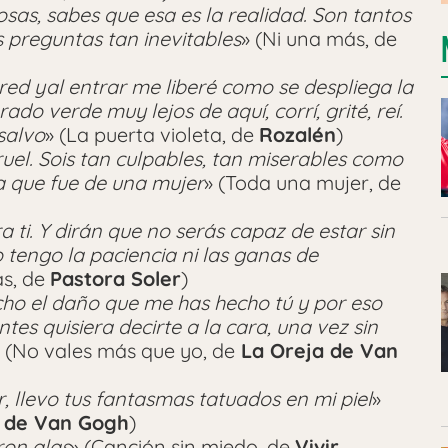
osas, sabes que esa es la realidad. Son tantos
s preguntas tan inevitables
» (Ni una más, de
ared yal entrar me liberé como se despliega la
do verde muy lejos de aquí, corrí, grité, reí.
salvo
» (La puerta violeta, de
Rozalén
)
uel. Sois tan culpables, tan miserables como
a que fue de una mujer
» (Toda una mujer, de
 ti. Y dirán que no serás capaz de estar sin
 tengo la paciencia ni las ganas de
ás, de
Pastora Soler
)
cho el daño que me has hecho tú y por eso
tes quisiera decirte a la cara, una vez sin
» (No vales más que yo, de
La Oreja de Van
er, llevo tus fantasmas tatuados en mi piel
»
a de Van Gogh
)
ron alas
» (Canción sin miedo, de
Vivir