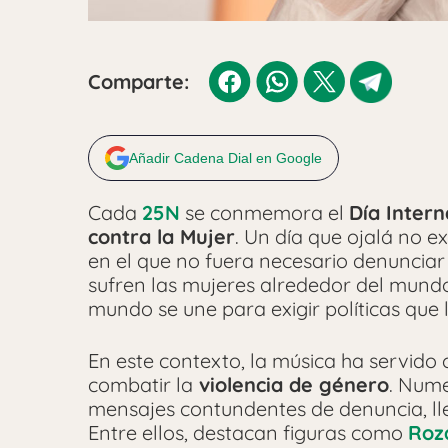
Comparte:
Añadir Cadena Dial en Google
Cada
25N
se conmemora el
Día Intern
contra la Mujer
. Un día que ojalá no e
en el que no fuera necesario denunciar 
sufren las mujeres alrededor del mundo
mundo se une para exigir políticas que 
En este contexto, la música ha servid
combatir la
violencia de género
. Nume
mensajes contundentes de denuncia, lle
Entre ellos, destacan figuras como
Roz