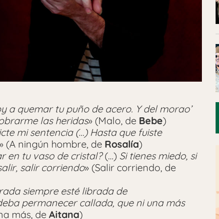
y a quemar tu puño de acero. Y del morao’
cobrarme las heridas
» (Malo, de
Bebe
)
te mi sentencia (…) Hasta que fuiste
» (A ningún hombre, de
Rosalía
)
 en tu vaso de cristal?
(…)
Si tienes miedo, si
alir, salir corriendo
» (Salir corriendo, de
ada siempre esté librada de
deba permanecer callada, que ni una más
una más, de
Aitana
)