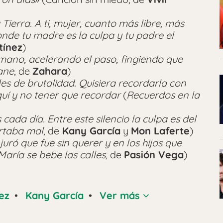
Tierra. A ti, mujer, cuanto más libre, más
onde tu madre es la culpa y tu padre el
tínez
)
a mano, acelerando el paso, fingiendo que
ane
, de
Zahara
)
les de brutalidad. Quisiera recordarla con
quí y no tener que recordar
(
Recuerdos en la
cada día. Entre este silencio la culpa es del
rtaba mal
, de
Kany García
y
Mon Laferte
)
juró que fue sin querer y en los hijos que
María se bebe las calles
, de
Pasión Vega
)
ez
•
Kany García
•
Ver más