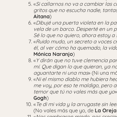
«
Si callarnos no va a cambiar las c
gritos que no escucha nadie, tanta
Aitana
)
«
Dibujé una puerta violeta en la p
vela de un barco. Desperté en un pra
Sé lo que no quiero, ahora estoy a 
«
Ruido mudo, un secreto a voces cr
él, al ver cómo ha quemado, la vid
Mónica Naranjo
)
«
Y dirán que no tuve clemencia para
mí. Que digan lo que quieran, ya no
aguantarte ni una mas
» (Ni una m
«
Ni el mismo diablo me hubiera he
me voy, por eso te maldigo, pero an
temor que tú no vales más que yo
Gogh
)
«
Te di mi vida y la arrugaste sin le
(No vales más que yo, de
La Orej
«
Nos sembraron miedo, nos crecie