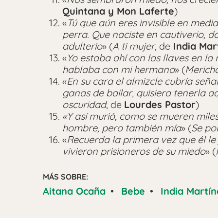
Quintana y Mon Laferte
)
«
Tú que aún eres invisible en media 
perra. Que naciste en cautiverio, d
adulterio
» (
A ti mujer
, de
India Mar
«
Yo estaba ahí con las llaves en l
hablaba con mi hermano
» (
Merich
«
En su cara el almizcle cubría seña
ganas de bailar, quisiera tenerla a
oscuridad
, de
Lourdes Pastor
)
«Y así murió, como se mueren miles 
hombre, pero también mía
» (
Se po
«
Recuerda la primera vez que él le 
vivieron prisioneros de su miedo
» (
MÁS SOBRE:
Aitana Ocaña
•
Bebe
•
India Martín