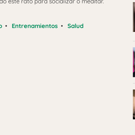
 este rato para socializar o meditar.
o
•
Entrenamientos
•
Salud