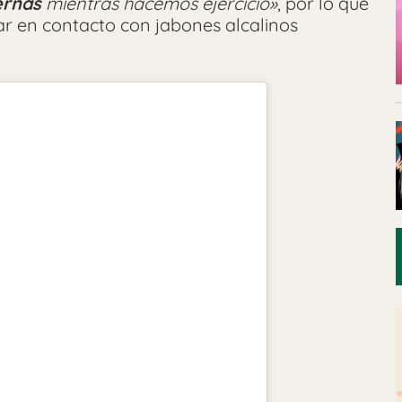
ernas
mientras hacemos ejercicio»
, por lo que
ar en contacto con jabones alcalinos