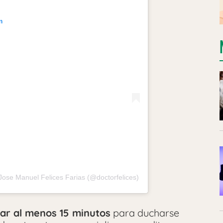
m
Jose Manuel Felices Farias (@doctorfelices)
ar al menos 15 minutos
para ducharse