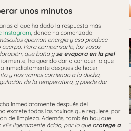
perar unos minutos
Farias el que ha dado la respuesta más
de Instagram
, donde ha comenzado
músculos queman energía y eso produce
tu cuerpo. Para compensarlo, los vasos
sudoración, que baña y
se evapora en la piel
eriormente, ha querido dar a conocer lo que
agua inmediatamente después de hacer
to y nos vamos corriendo a la ducha,
gulación de la temperatura, y puede dar
cha inmediatamente después del
 excrete todas las toxinas que requiere, por
ción de limpieza. Además, también hay que
:
«Es ligeramente ácido, por lo que p
rotege a