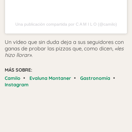
Una publicación compartida por C A M I L O (@camilo)
Un vídeo que sin duda deja a sus seguidores con
ganas de probar las pizzas que, como dicen,
«les
hizo llorar».
MÁS SOBRE:
•
•
•
Camilo
Evaluna Montaner
Gastronomía
Instagram