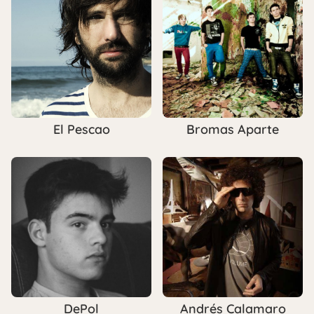
El Pescao
Bromas Aparte
DePol
Andrés Calamaro