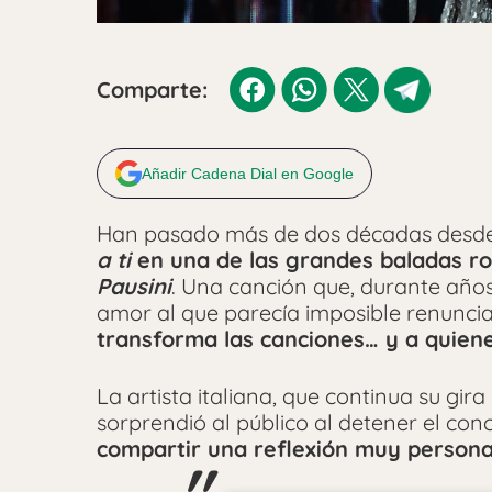
Comparte:
Añadir Cadena Dial en Google
Han pasado más de dos décadas desd
a ti
en una de las grandes baladas r
Pausini
. Una canción que, durante años
amor al que parecía imposible renunci
transforma las canciones… y a quiene
La artista italiana, que continua su gira
sorprendió al público al detener el co
compartir una reflexión muy personal