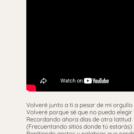
Volveré junto a ti a pesar de mi orgullo
Volveré porque sé que no puedo elegir
Recordando ahora días de otra latitud
(Frecuentando sitios donde tú estarás)
Repitiendo gestos y palabras que perd