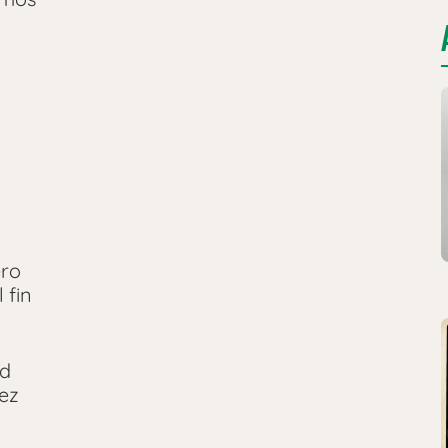
ero
 fin
ad
vez