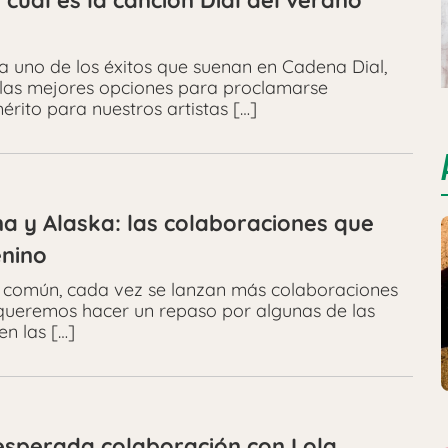
cuál es la canción Dial del verano
 uno de los éxitos que suenan en Cadena Dial,
 las mejores opciones para proclamarse
rito para nuestros artistas […]
na y Alaska: las colaboraciones que
enino
n común, cada vez se lanzan más colaboraciones
 queremos hacer un repaso por algunas de las
n las […]
 esperada colaboración con Lola