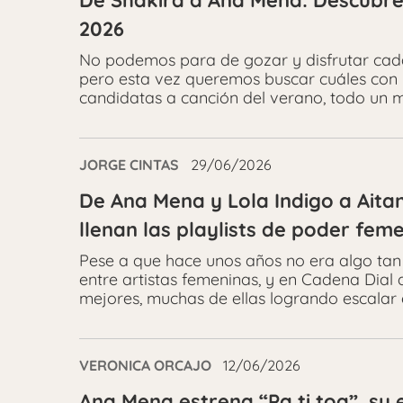
De Shakira a Ana Mena: Descubre 
2026
No podemos para de gozar y disfrutar cada
pero esta vez queremos buscar cuáles con
candidatas a canción del verano, todo un mé
JORGE CINTAS
29/06/2026
De Ana Mena y Lola Indigo a Aita
llenan las playlists de poder fem
Pese a que hace unos años no era algo ta
entre artistas femeninas, y en Cadena Dial
mejores, muchas de ellas logrando escalar e
VERONICA ORCAJO
12/06/2026
Ana Mena estrena “Pa ti toa”, su