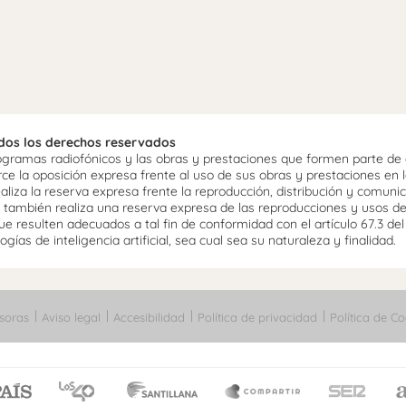
odos los derechos reservados
ramas radiofónicos y las obras y prestaciones que formen parte de e
 la oposición expresa frente al uso de sus obras y prestaciones en la
aliza la reserva expresa frente la reproducción, distribución y comuni
mo, también realiza una reserva expresa de las reproducciones y usos d
e resulten adecuados a tal fin de conformidad con el artículo 67.3 de
gías de inteligencia artificial, sea cual sea su naturaleza y finalidad.
soras
Aviso legal
Accesibilidad
Política de privacidad
Política de Co