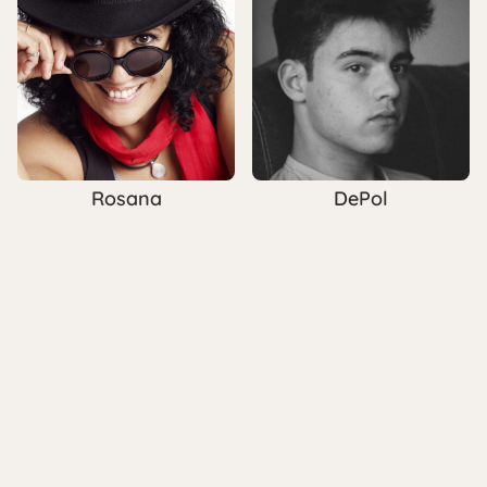
Rosana
DePol