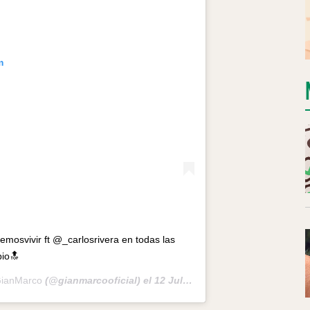
m
mosvivir ft @_carlosrivera en todas las
bio🔝
ianMarco
(@gianmarcooficial) el
12 Jul, 2019 a las 6:01 PDT