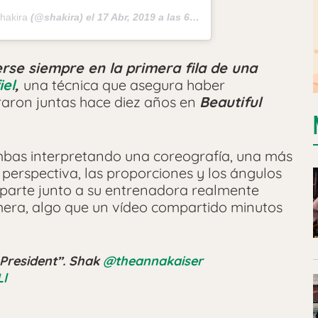
hakira
(@shakira) el
17 Abr, 2019 a las 6:24 PDT
rse siempre en la primera fila de una
iel
,
una técnica que asegura haber
aron juntas hace diez años en
Beautiful
mbas interpretando una coreografía, una más
 perspectiva, las proporciones y los ángulos
arte junto a su entrenadora realmente
imera, algo que un vídeo compartido minutos
 President”. Shak
@theannakaiser
Ll