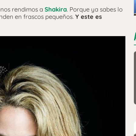
nos rendimos a
Shakira
. Porque ya sabes lo
venden en frascos pequeños.
Y este es