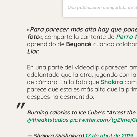
Una publicación compartida de
S
«
Para parecer más alta hay que pone
foto
«, comparte la cantante de
Perro f
aprendido de
Beyoncé
cuando colabor
Liar
.
En una parte del videoclip aparecen a
adelantada que la otra, jugando con la
de cámara. En la foto que
Shakira
comp
parece que esta es más alta que la pr
después ha desmentido.
Burning calories to Ice Cube’s “Arrest the
@theaktstudios
pic.twitter.com/tgZlmejG
— Shakira (@shakira)
17 de abril de 2019