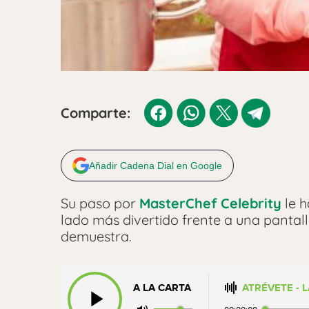
Comparte:
Añadir Cadena Dial en Google
Su paso por
MasterChef Celebrity
le h
lado más divertido frente a una pantall
demuestra.
A LA CARTA
ATRÉVETE - 