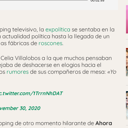
00:02:55
ing televisivo, la
expolítica
se sentaba en la
 actualidad política hasta la llegada de un
las fábricas de
roscones
.
 Celia Villalobos a la que muchos pensaban
dejaba de deshacerse en elogios hacia el
los
rumores
de sus compañeros de mesa:
«Yo
c.twitter.com/1TrrnNhDAT
vember 30, 2020
apping de otro momento hilarante de
Ahora