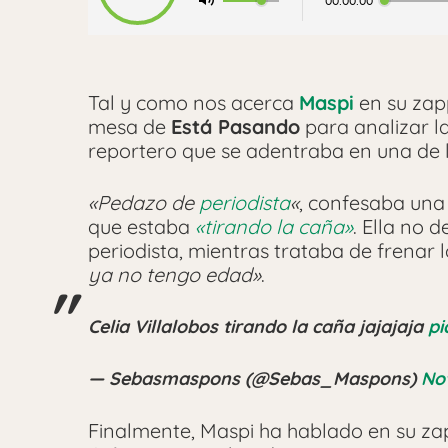
00:00:00
Tal y como nos acerca
Maspi
en su zapp
mesa de
Está Pasando
para analizar la
reportero que se adentraba en una de 
«Pedazo de
periodista
«
, confesaba una
que estaba
«tirando la caña»
. Ella no 
periodista, mientras trataba de frenar 
ya no tengo edad»
.
Celia Villalobos tirando la caña jajajaja
pi
— Sebasmaspons (@Sebas_Maspons)
No
Finalmente, Maspi ha hablado en su z