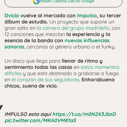
Añadir Cadena Dial en Google
Dvicio
vuelve al mercado con
Impulso
, su tercer
álbum de estudio.
Un proyecto que supone un
gran salto en
la carrera del grupo madrileño
, con
12 canciones que mezclan
la experiencia y la
esencia de la banda con
nuevas influencias
sonoras
, cercanas al género urbano o el funky.
Un disco que llega para
llenar de ritmo y
sentimiento todas las casas
en
estos momentos
difíciles
y que está destinado a grabarse a fuego
en
el corazón de sus seguidores
.
Enhorabuena
chicos, suena de vicio.
IMPULSO esta aquí
https://t.co/m0N2X3JbzD
pic.twitter.com/MKA0VM81aS