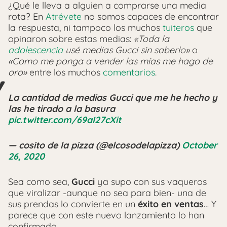
¿Qué le lleva a alguien a comprarse una media
rota? En
Atrévete
no somos capaces de encontrar
la respuesta, ni tampoco los muchos
tuiteros
que
opinaron sobre estas medias:
«Toda la
adolescencia
usé medias Gucci sin saberlo»
o
«Como me ponga a vender las mías me hago de
oro»
entre los muchos
comentarios
.
La cantidad de medias Gucci que me he hecho y
las he tirado a la basura
pic.twitter.com/69aI27cXit
— cosito de la pizza (@elcosodelapizza)
October
26, 2020
Sea como sea,
Gucci
ya supo con sus vaqueros
que viralizar -aunque no sea para bien- una de
sus prendas lo convierte en un
éxito en ventas
… Y
parece que con este nuevo lanzamiento lo han
confirmado.