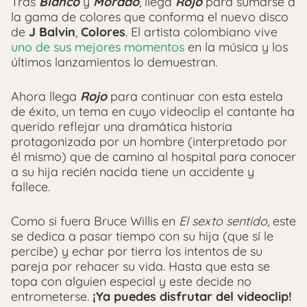
Tras
Blanco
y
Morado
, llega
Rojo
para sumarse a
la gama de colores que conforma el nuevo disco
de
J Balvin
,
Colores
. El artista colombiano vive
uno de sus mejores momentos
en la música y los
últimos lanzamientos lo demuestran.
Ahora llega
Rojo
para continuar con esta estela
de éxito, un tema en cuyo videoclip el cantante ha
querido reflejar una dramática historia
protagonizada por un hombre (interpretado por
él mismo) que de camino al hospital para conocer
a su hija recién nacida tiene un accidente y
fallece.
Como si fuera Bruce Willis en
El sexto sentido
, este
se dedica a pasar tiempo con su hija (que sí le
percibe) y echar por tierra los intentos de su
pareja por rehacer su vida. Hasta que esta se
topa con alguien especial y este decide no
entrometerse.
¡Ya puedes disfrutar del videoclip!