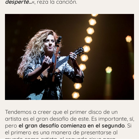
desperté…
«, reza la canción.
Tendemos a creer que el primer disco de un
artista es el gran desafío de este. Es importante, sí,
pero
el gran desafío comienza en el segundo
. Si
el primero es una manera de presentarse al