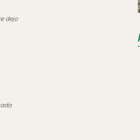
te dejo
nada