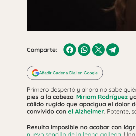
Comparte:
Añadir Cadena Dial en Google
Primero despertó y ahora no sabe quién
pies a la cabeza
.
Miriam Rodríguez
ya
cálido rugido que apacigua el dolor 
convivido con
el Alzheimer
. Potente, 
Resulta imposible no acabar con lágr
nuevo sencillo de la leona gallega
. Una