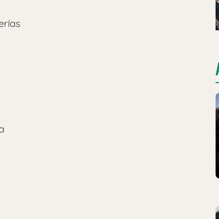
erías
a