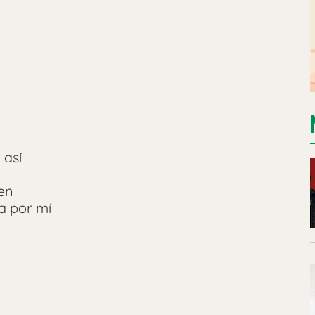
 así
gen
a por mí