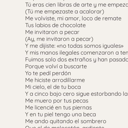
Tú eras cien libras de arte y me empez
(Tú me empezaste a acalorar)
Me volviste, mi amor, loco de remate
Tus labios de chocolate
Me invitaron a pecar
(Ay, me invitaron a pecar)
Y me dijiste: «no todas somos iguales»
Y mis manos ilegales comenzaron a te
Fuimos solo dos extraños y han pasado
Porque volví a buscarte
Yo te pedí perdón
Me hiciste arrodillarme
Mi cielo, el de tu boca
Y a cinco bajo cero sigue estorbando l
Me muero por tus pecas
Me licencié en tus piernas
Y en tu piel tengo una beca
Me ando quitando el sombrero
Que el de melocotón, ardiente