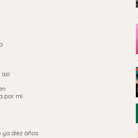
a
 así
gen
a por mí
 ya diez años