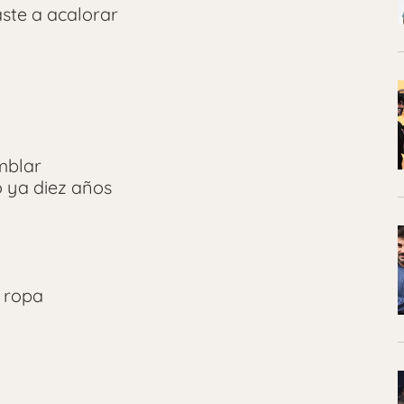
aste a acalorar
mblar
 ya diez años
a ropa