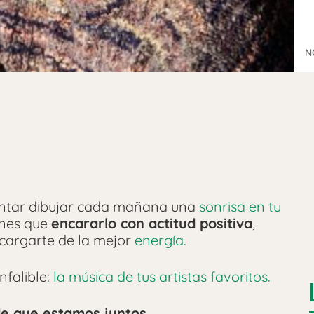
N
ntar dibujar cada mañana una
sonrisa en tu
enes que
encararlo con actitud positiva
,
 cargarte de la mejor
energía.
falible:
la música de tus artistas favoritos.
e que estamos juntos