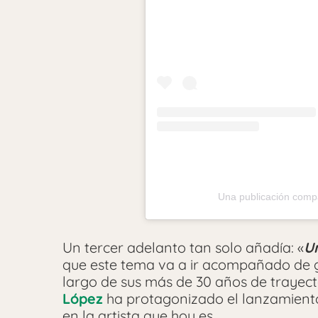
Una publicación compa
Un tercer adelanto tan solo añadía: «
Un
que este tema va a ir acompañado de g
largo de sus más de 30 años de trayec
López
ha protagonizado el lanzamiento
en la artista que hoy es.