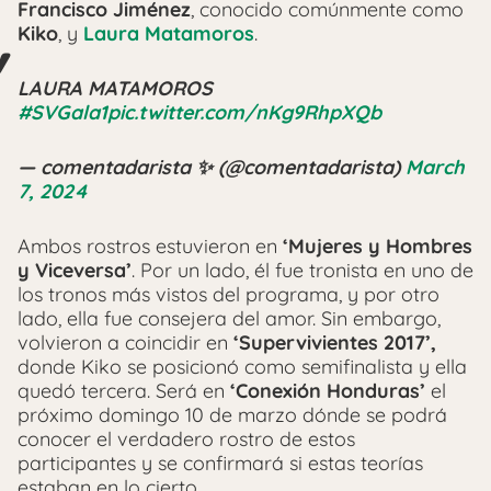
Francisco Jiménez
, conocido comúnmente como
Kiko
, y
Laura Matamoros
.
LAURA MATAMOROS
#SVGala1
pic.twitter.com/nKg9RhpXQb
— comentadarista ✨ (@comentadarista)
March
7, 2024
Ambos rostros estuvieron en
‘Mujeres y Hombres
y Viceversa’
. Por un lado, él fue tronista en uno de
los tronos más vistos del programa, y por otro
lado, ella fue consejera del amor. Sin embargo,
volvieron a coincidir en
‘Supervivientes 2017’,
donde Kiko se posicionó como semifinalista y ella
quedó tercera. Será en
‘Conexión Honduras’
el
próximo domingo 10 de marzo dónde se podrá
conocer el verdadero rostro de estos
participantes y se confirmará si estas teorías
estaban en lo cierto.