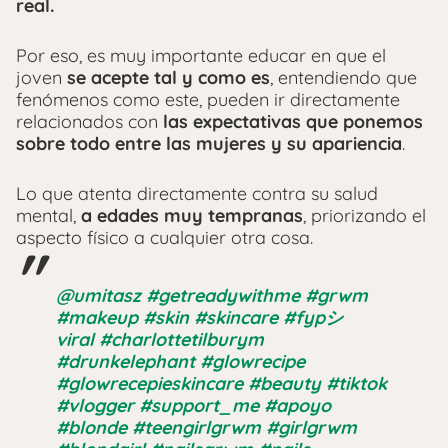
real.
Por eso, es muy importante educar en que el
joven
se acepte tal y como es
, entendiendo que
fenómenos como este, pueden ir directamente
relacionados con
las expectativas que ponemos
sobre todo entre las mujeres y su apariencia
.
Lo que atenta directamente contra su salud
mental,
a edades muy tempranas
, priorizando el
aspecto físico a cualquier otra cosa.
@umitasz
#getreadywithme
#grwm
#makeup
#skin
#skincare
#fypシ゚
viral
#charlottetilburym
#drunkelephant
#glowrecipe
#glowrecepieskincare
#beauty
#tiktok
#vlogger
#support_me
#apoyo
#blonde
#teengirlgrwm
#girlgrwm