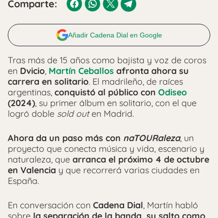
Comparte:
Añadir Cadena Dial en Google
Tras más de 15 años como bajista y voz de coros
en
Dvicio
,
Martín Ceballos
afronta ahora su
carrera en solitario
. El madrileño, de raíces
argentinas,
conquistó al público con
Odiseo
(2024)
, su primer álbum en solitario, con el que
logró doble
sold out
en Madrid.
Ahora da un paso más con
naTOURaleza
, un
proyecto que conecta música y vida, escenario y
naturaleza, que
arranca el próximo 4 de octubre
en Valencia
y que recorrerá varias ciudades en
España.
En conversación con
Cadena Dial
, Martín habló
sobre
la separación de la banda, su salto como