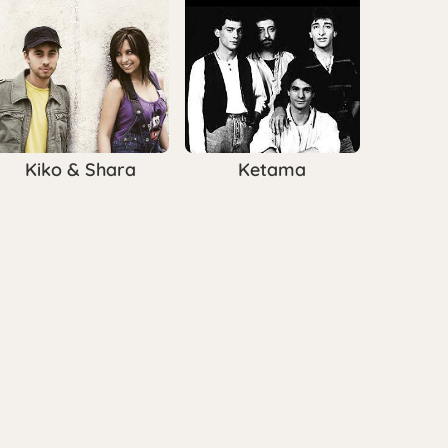
Kiko & Shara
Ketama