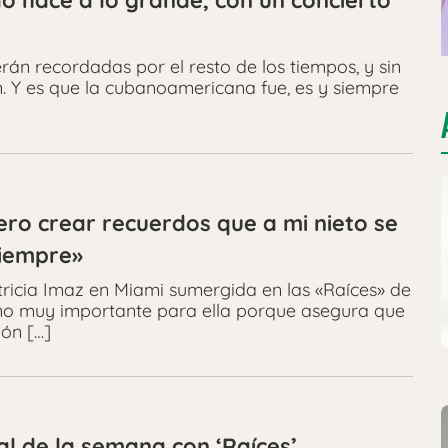
lo hace a lo grande, con un concierto
án recordadas por el resto de los tiempos, y sin
n. Y es que la cubanoamericana fue, es y siempre
ero crear recuerdos que a mi nieto se
siempre»
tricia Imaz en Miami sumergida en las «Raíces» de
orno muy importante para ella porque asegura que
zón […]
ial de la semana con ‘Raíces’