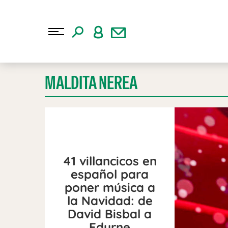
MALDITA NEREA
41 villancicos en
español para
poner música a
la Navidad: de
David Bisbal a
Edurne