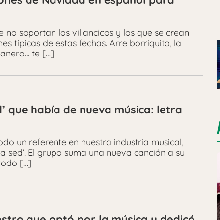
ciones de Navidad en español para
 no soportan los villancicos y los que se crean
es típicas de estas fechas. Arre borriquito, la
banero… te […]
d’ que había de nueva música: letra
do un referente en nuestra industria musical,
ma sed‘. El grupo suma una nueva canción a su
todo […]
stro que optó por la música y dedicó