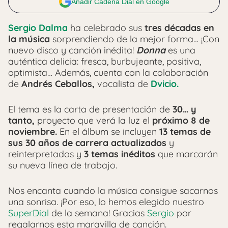
Añadir Cadena Dial en Google
Sergio Dalma
ha celebrado sus
tres décadas en
la música
sorprendiendo de la mejor forma… ¡Con
nuevo disco y canción inédita!
Donna
es una
auténtica delicia: fresca, burbujeante, positiva,
optimista… Además, cuenta con la colaboración
de
Andrés Ceballos,
vocalista de
Dvicio.
El tema es la carta de presentación de
30… y
tanto,
proyecto que verá la luz el
próximo 8 de
noviembre.
En el álbum se incluyen
13 temas de
sus 30 años de carrera actualizados
y
reinterpretados y
3 temas inéditos
que marcarán
su nueva línea de trabajo.
Nos encanta cuando la música consigue sacarnos
una sonrisa. ¡Por eso, lo hemos elegido nuestro
SuperDial
de la semana! Gracias
Sergio
por
regalarnos esta maravilla de canción.