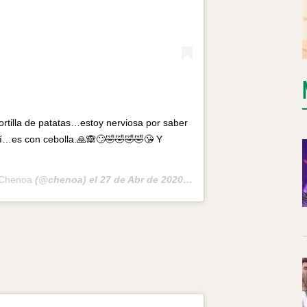
rtilla de patatas…estoy nerviosa por saber
 sí…es con cebolla.🙏🙈🙄🤣🤣🤣🤣😘 Y
Chenoa
(@chenoa) el
27 de Abr de 2020 a las 11:19 PDT