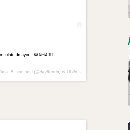
ocolate de ayer…😂😂😂🤷🏻‍♂️
David Bustamante
(@davibusta) el
10 de Abr de 2020 a las 5:19 PDT