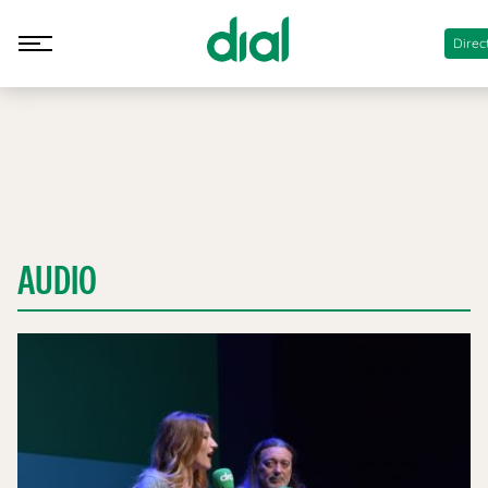
Direc
AUDIO