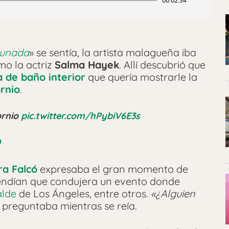
00:02:34
tunada
» se sentía, la artista malagueña iba
o la actriz
Salma Hayek
. Allí descubrió que
 de baño interior
que quería mostrarle la
rnio
.
ornio
pic.twitter.com/hPybiV6E3s
0
a Falcó
expresaba el gran momento de
tendían que condujera un evento donde
alde
de Los Ángeles, entre otros.
«¿Alguien
e preguntaba mientras se reía.