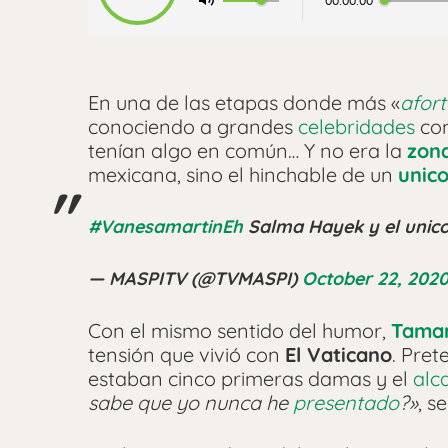
00:00:00
En una de las etapas donde más «
afor
conociendo a grandes
celebridades
com
tenían algo en común… Y no era la
zona
mexicana, sino el hinchable de un
unico
#VanesamartinEh
Salma Hayek y el unic
— MASPITV (@TVMASPI)
October 22, 202
Con el mismo sentido del humor,
Tamar
tensión que vivió con
El Vaticano
. Pre
estaban cinco primeras damas y el
alc
sabe que yo nunca he
presentado
?»
, s