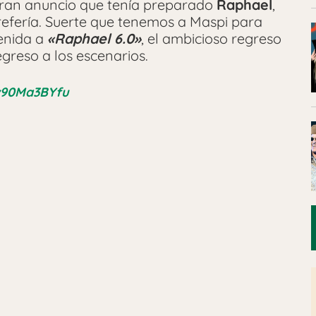
gran anuncio que tenía preparado
Raphael
,
refería. Suerte que tenemos a Maspi para
enida a
«Raphael 6.0»
, el ambicioso regreso
greso a los escenarios.
/v90Ma3BYfu