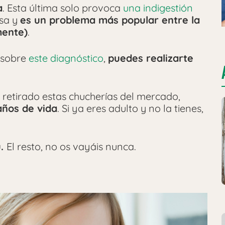
a
. Esta última solo provoca
una indigestión
osa y
es un problema más popular entre la
mente)
.
o sobre
este diagnóstico
,
puedes realizarte
n retirado estas chucherías del mercado,
años de vida
. Si ya eres adulto y no la tienes,
u.
El resto, no os vayáis nunca.