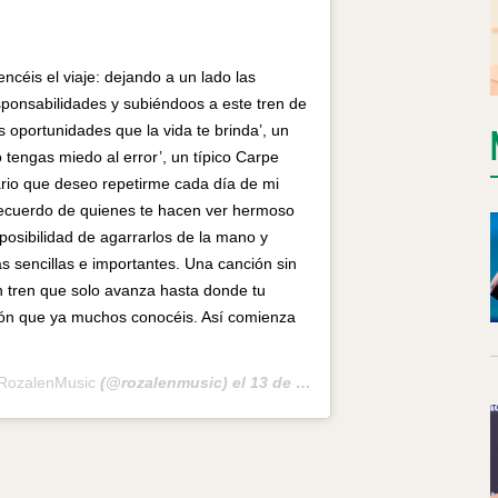
éis el viaje: dejando a un lado las
sponsabilidades y subiéndoos a este tren de
 oportunidades que la vida te brinda’, un
no tengas miedo al error’, un típico Carpe
io que deseo repetirme cada día de mi
 recuerdo de quienes te hacen ver hermoso
 posibilidad de agarrarlos de la mano y
más sencillas e importantes. Una canción sin
un tren que solo avanza hasta donde tu
ción que ya muchos conocéis. Así comienza
RozalenMusic
(@rozalenmusic) el
13 de Oct de 2020 a las 12:58 PDT