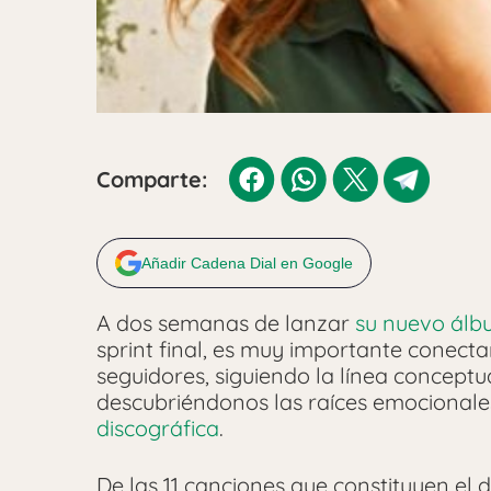
Comparte:
Añadir Cadena Dial en Google
A dos semanas de lanzar
su nuevo ál
sprint final, es muy importante conect
seguidores, siguiendo la línea conceptu
descubriéndonos las raíces emocionale
discográfica
.
De las 11 canciones que constituyen el