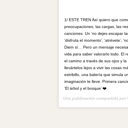
1/ ESTE TREN Así quiero que comenc
preocupaciones, las cargas, las re
canciones. Un ‘no dejes escapar las
‘disfruta el momento’, ‘atrévete’, ‘
Diem sí… Pero un mensaje necesar
vida para saber valorarlo todo. El
el camino a través de sus ojos y la
llevártelos lejos a vivir las cosas 
estribillo, una batería que simula 
imaginación te lleve. Primera can
‘El árbol y el bosque’ ❤️
Una publicación compartida por