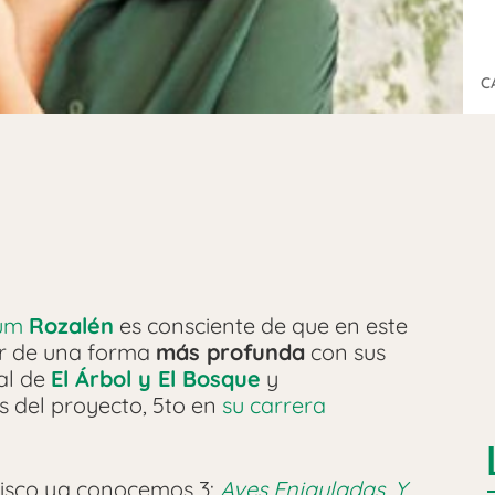
C
bum
Rozalén
es consciente de que en este
ar de una forma
más profunda
con sus
al de
El Árbol y El Bosque
y
s del proyecto, 5to en
su carrera
 disco ya conocemos 3:
Aves Enjauladas
,
Y