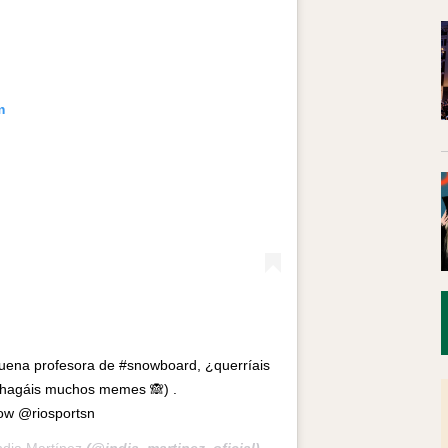
m
uena profesora de #snowboard, ¿querríais
 hagáis muchos memes 🙈) .
ow @riosportsn