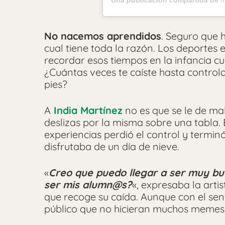
Una publicación compartida de
I
No nacemos aprendidos
. Seguro que 
cual tiene toda la razón. Los deportes 
recordar esos tiempos en la infancia c
¿Cuántas veces te caíste hasta controla
pies?
A
India Martínez
no es que se le de mal
deslizas por la misma sobre una tabla. 
experiencias perdió el control y termi
disfrutaba de un día de nieve.
«
Creo que puedo llegar a ser muy bu
ser mis alumn@s?
«, expresaba la arti
que recoge su caída. Aunque con el sent
público que no hicieran muchos memes 