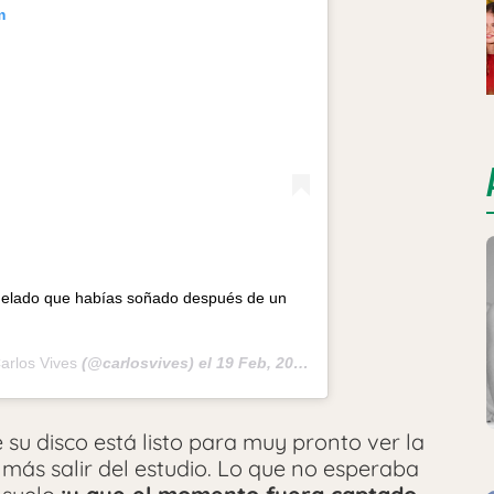
m
 helado que habías soñado después de un
arlos Vives
(@carlosvives) el
19 Feb, 2020 a las 3:15 PST
su disco está listo para muy pronto ver la
 más salir del estudio. Lo que no esperaba